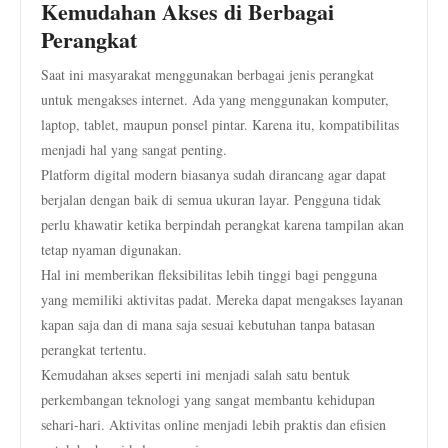
Kemudahan Akses di Berbagai
Perangkat
Saat ini masyarakat menggunakan berbagai jenis perangkat
untuk mengakses internet. Ada yang menggunakan komputer,
laptop, tablet, maupun ponsel pintar. Karena itu, kompatibilitas
menjadi hal yang sangat penting.
Platform digital modern biasanya sudah dirancang agar dapat
berjalan dengan baik di semua ukuran layar. Pengguna tidak
perlu khawatir ketika berpindah perangkat karena tampilan akan
tetap nyaman digunakan.
Hal ini memberikan fleksibilitas lebih tinggi bagi pengguna
yang memiliki aktivitas padat. Mereka dapat mengakses layanan
kapan saja dan di mana saja sesuai kebutuhan tanpa batasan
perangkat tertentu.
Kemudahan akses seperti ini menjadi salah satu bentuk
perkembangan teknologi yang sangat membantu kehidupan
sehari-hari. Aktivitas online menjadi lebih praktis dan efisien