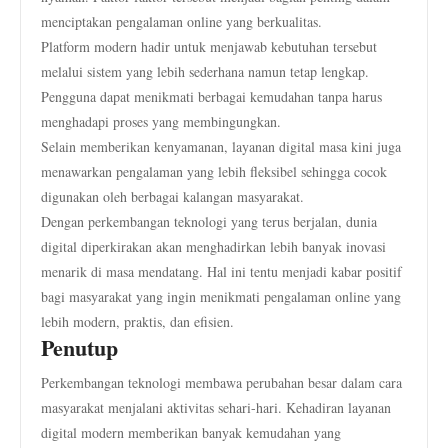
menciptakan pengalaman online yang berkualitas.
Platform modern hadir untuk menjawab kebutuhan tersebut
melalui sistem yang lebih sederhana namun tetap lengkap.
Pengguna dapat menikmati berbagai kemudahan tanpa harus
menghadapi proses yang membingungkan.
Selain memberikan kenyamanan, layanan digital masa kini juga
menawarkan pengalaman yang lebih fleksibel sehingga cocok
digunakan oleh berbagai kalangan masyarakat.
Dengan perkembangan teknologi yang terus berjalan, dunia
digital diperkirakan akan menghadirkan lebih banyak inovasi
menarik di masa mendatang. Hal ini tentu menjadi kabar positif
bagi masyarakat yang ingin menikmati pengalaman online yang
lebih modern, praktis, dan efisien.
Penutup
Perkembangan teknologi membawa perubahan besar dalam cara
masyarakat menjalani aktivitas sehari-hari. Kehadiran layanan
digital modern memberikan banyak kemudahan yang