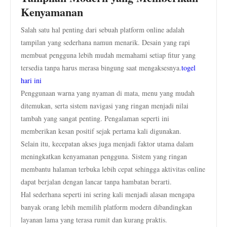
Kenyamanan
Salah satu hal penting dari sebuah platform online adalah
tampilan yang sederhana namun menarik. Desain yang rapi
membuat pengguna lebih mudah memahami setiap fitur yang
tersedia tanpa harus merasa bingung saat mengaksesnya.
togel
hari ini
Penggunaan warna yang nyaman di mata, menu yang mudah
ditemukan, serta sistem navigasi yang ringan menjadi nilai
tambah yang sangat penting. Pengalaman seperti ini
memberikan kesan positif sejak pertama kali digunakan.
Selain itu, kecepatan akses juga menjadi faktor utama dalam
meningkatkan kenyamanan pengguna. Sistem yang ringan
membantu halaman terbuka lebih cepat sehingga aktivitas online
dapat berjalan dengan lancar tanpa hambatan berarti.
Hal sederhana seperti ini sering kali menjadi alasan mengapa
banyak orang lebih memilih platform modern dibandingkan
layanan lama yang terasa rumit dan kurang praktis.