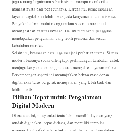
juga tentang bagaimana sebuah sistem mampu memberikan
manfaat nyata bagi penggunanya. Karena itu, pengembangan
layanan digital kini lebih fokus pada kenyamanan dan efisiensi.
Banyak platform mulai menggunakan sistem pintar untuk
meningkatkan kualitas layanan. Hal ini membantu pengguna
mendapatkan pengalaman yang lebih personal dan sesuai
kebutuhan mereka.
Selain itu, keamanan data juga menjadi perhatian utama. Sistem
modern biasanya sudah dilengkapi perlindungan tambahan untuk
menjaga kenyamanan pengguna saat mengakses layanan online.
Perkembangan seperti ini menunjukkan bahwa masa depan
digital akan terus bergerak menuju arah yang lebih baik dan
lebih praktis.
Pilihan Tepat untuk Pengalaman
Digital Modern
Di era saat ini, masyarakat tentu lebih memilih layanan yang
mudah digunakan, cepat diakses, dan memiliki tampilan
nyaman. Faktor-faktor tersebut menjadi bagian penting dalam