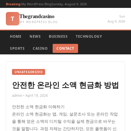
Breaking:
My WordPress Blog
Sunday, August 9, 2026
Thegrandcasino
Sun
T
Aug 9, 2026
MY WORDPRESS BLOG
HOME
NEWS
BUSINESS
TECHNOLOGY
SPORTS
CASINO
CONTACT
UNCATEGORIZED
안전한 온라인 소액 현금화 방법
admin • April 19, 2026
안전한 소액 현금화 이해하기
온라인 소액 현금화는 앱, 게임, 설문조사 또는 온라인 작업
을 통해 얻은 소액의 디지털 수익을 실제 현금으로 바꾸는
것을 말합니다. 과정 자체는 간단하지만, 모든 플랫폼이 신