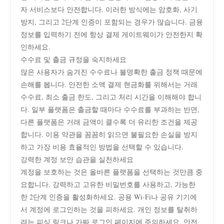
자 서비스보다 안전합니다. 이러한 방식에는 암호화, 사기
방지, 그리고 2단계 인증이 포함되는 경우가 많습니다. 금융
정보를 입력하기 전에 항상 결제 게이트웨이가 안전한지 확
인하세요.
수수료 및 출금 규정을 숙지하세요
많은 사용자가 숨겨진 수수료나 불명확한 출금 정책 때문에
손해를 봅니다. 안전한 소액 결제 현금화를 위해서는 거래
수수료, 최소 출금 한도, 그리고 처리 시간을 이해해야 합니
다. 일부 플랫폼은 출금할 때마다 수수료를 부과하는 반면,
다른 플랫폼은 거래 금액이 클수록 더 유리한 조건을 제공
합니다. 이용 약관을 꼼꼼히 읽으면 불필요한 손실을 방지
하고 가장 비용 효율적인 방법을 선택할 수 있습니다.
강력한 계정 보안 습관을 실천하세요
계정을 보호하는 것은 올바른 플랫폼을 선택하는 것만큼 중
요합니다. 강력하고 고유한 비밀번호를 사용하고, 가능한
한 2단계 인증을 활성화하세요. 공용 Wi-Fi나 공유 기기에
서 계정에 로그인하는 것을 피하세요. 개인 정보를 탈취하
려는 피싱 링크나 가짜 로그인 페이지에 주의하세요. 안전