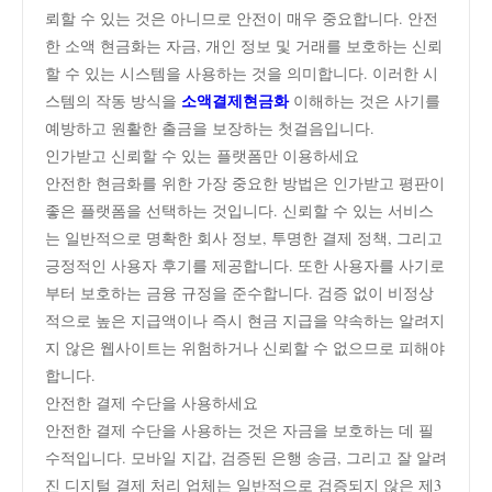
뢰할 수 있는 것은 아니므로 안전이 매우 중요합니다. 안전
한 소액 현금화는 자금, 개인 정보 및 거래를 보호하는 신뢰
할 수 있는 시스템을 사용하는 것을 의미합니다. 이러한 시
소액결제현금화
스템의 작동 방식을
이해하는 것은 사기를
예방하고 원활한 출금을 보장하는 첫걸음입니다.
인가받고 신뢰할 수 있는 플랫폼만 이용하세요
안전한 현금화를 위한 가장 중요한 방법은 인가받고 평판이
좋은 플랫폼을 선택하는 것입니다. 신뢰할 수 있는 서비스
는 일반적으로 명확한 회사 정보, 투명한 결제 정책, 그리고
긍정적인 사용자 후기를 제공합니다. 또한 사용자를 사기로
부터 보호하는 금융 규정을 준수합니다. 검증 없이 비정상
적으로 높은 지급액이나 즉시 현금 지급을 약속하는 알려지
지 않은 웹사이트는 위험하거나 신뢰할 수 없으므로 피해야
합니다.
안전한 결제 수단을 사용하세요
안전한 결제 수단을 사용하는 것은 자금을 보호하는 데 필
수적입니다. 모바일 지갑, 검증된 은행 송금, 그리고 잘 알려
진 디지털 결제 처리 업체는 일반적으로 검증되지 않은 제3